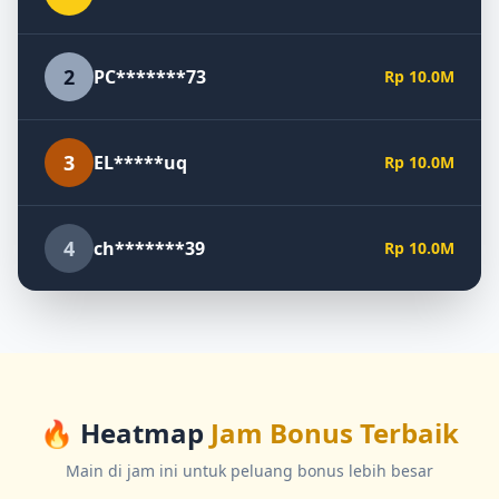
2
PC*******73
Rp 10.0M
3
EL*****uq
Rp 10.0M
4
ch*******39
Rp 10.0M
🔥 Heatmap
Jam Bonus Terbaik
Main di jam ini untuk peluang bonus lebih besar