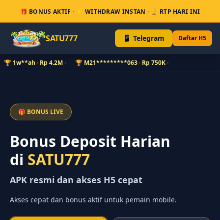
🎁 BONUS AKTIF · ⚡ WITHDRAW INSTAN · 🏆 RTP HARI INI
SATU777
📱 Telegram
Daftar H5
🏆 1w**ah · Rp 4.2M ·
🏆 M21*********063 · Rp 750K ·
🎁 BONUS LIVE
Bonus Deposit Harian
di
SATU777
APK resmi dan akses H5 cepat
Akses cepat dan bonus aktif untuk pemain mobile.