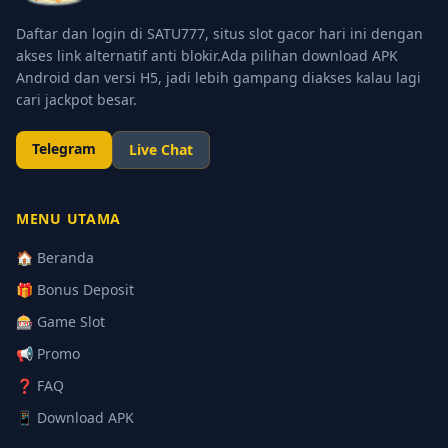
Daftar dan login di SATU777, situs slot gacor hari ini dengan
akses link alternatif anti blokir.Ada pilihan download APK
Android dan versi H5, jadi lebih gampang diakses kalau lagi
cari jackpot besar.
Telegram
Live Chat
MENU UTAMA
🏠 Beranda
🎁 Bonus Deposit
🎰 Game Slot
📢 Promo
❓ FAQ
📱 Download APK