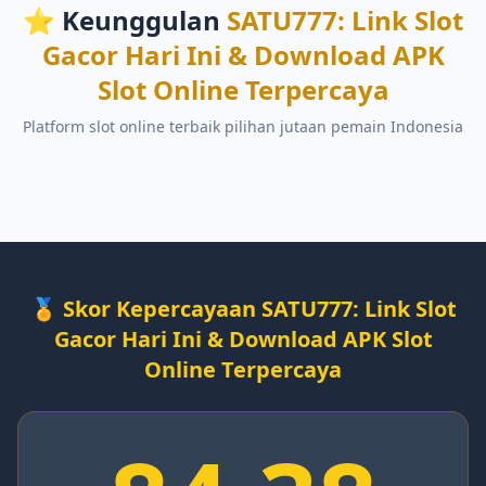
⭐ Keunggulan
SATU777: Link Slot
Gacor Hari Ini & Download APK
Slot Online Terpercaya
Platform slot online terbaik pilihan jutaan pemain Indonesia
🏅 Skor Kepercayaan
SATU777: Link Slot
Gacor Hari Ini & Download APK Slot
Online Terpercaya