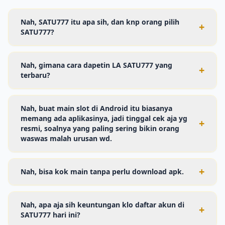
Nah, SATU777 itu apa sih, dan knp orang pilih
+
SATU777?
Nah, gimana cara dapetin LA SATU777 yang
+
terbaru?
Nah, buat main slot di Android itu biasanya
memang ada aplikasinya, jadi tinggal cek aja yg
+
resmi, soalnya yang paling sering bikin orang
waswas malah urusan wd.
+
Nah, bisa kok main tanpa perlu download apk.
Nah, apa aja sih keuntungan klo daftar akun di
+
SATU777 hari ini?